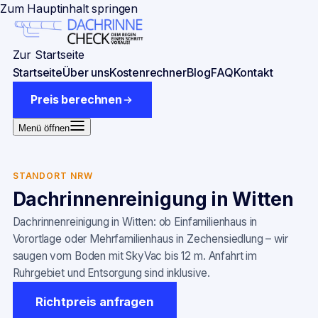
Zum Hauptinhalt springen
Zur Startseite
Startseite
Über uns
Kostenrechner
Blog
FAQ
Kontakt
Preis berechnen
Menü öffnen
STANDORT NRW
Dachrinnenreinigung in
Witten
Dachrinnenreinigung in Witten: ob Einfamilienhaus in
Vorortlage oder Mehrfamilienhaus in Zechensiedlung – wir
saugen vom Boden mit SkyVac bis 12 m. Anfahrt im
Ruhrgebiet und Entsorgung sind inklusive.
Richtpreis anfragen