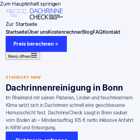
Zum Hauptinhalt springen
Zur Startseite
Startseite
Über uns
Kostenrechner
Blog
FAQ
Kontakt
Preis berechnen
Menü öffnen
STANDORT NRW
Dachrinnenreinigung in
Bonn
Im Rheinland mit seinen Platanen, Linden und feuchtwarmem
Klima setzt sich in Dachrinnen schnell eine geschlossene
Humusschicht fest. DachrinneCheck saugt in Bonn sauber
vom Boden ab – Mindestauftrag 105 € netto inklusive Anfahrt
in NRW und Entsorgung.