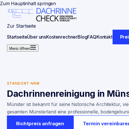
Zum Hauptinhalt springen
Zur Startseite
Startseite
Über uns
Kostenrechner
Blog
FAQ
Kontakt
Pre
Menü öffnen
STANDORT NRW
Dachrinnenreinigung in
Müns
Münster ist bekannt für seine historische Architektur, 
gesamten Münsterland eine professionelle, bodengebund
Richtpreis anfragen
Termin vereinbare