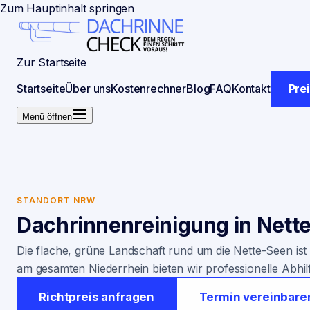
Zum Hauptinhalt springen
Zur Startseite
Startseite
Über uns
Kostenrechner
Blog
FAQ
Kontakt
Pre
Menü öffnen
STANDORT NRW
Dachrinnenreinigung in
Nette
Die flache, grüne Landschaft rund um die Nette-Seen ist
am gesamten Niederrhein bieten wir professionelle Abhil
Richtpreis anfragen
Termin vereinbare