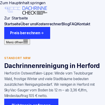
Zum Hauptinhalt springen
Zur Startseite
Startseite
Über uns
Kostenrechner
Blog
FAQ
Kontakt
Preis berechnen
Menü öffnen
STANDORT NRW
Dachrinnenreinigung in
Herford
Herford in Ostwestfalen-Lippe: Winde vom Teutoburger
Wald, frostige Winter und viele Stadtbäume bedeuten
zusätzlichen Reinigungsbedarf. Wir reinigen in Herford mit
SkyVac-Sauger vom Boden bis 12 m – ab 3,36 €/lfm,
Mindestauftrag 105 € netto.