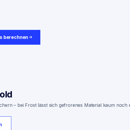
is berechnen
old
hern – bei Frost lässt sich gefrorenes Material kaum noch 
n