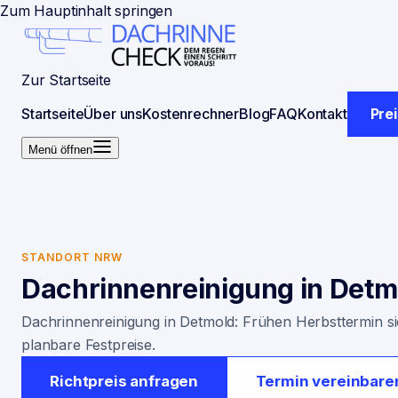
Zum Hauptinhalt springen
Zur Startseite
Startseite
Über uns
Kostenrechner
Blog
FAQ
Kontakt
Pre
Menü öffnen
STANDORT NRW
Dachrinnenreinigung in
Detm
Dachrinnenreinigung in Detmold: Frühen Herbsttermin sic
planbare Festpreise.
Richtpreis anfragen
Termin vereinbare